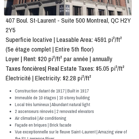
407 Boul. St-Laurent - Suite 500 Montreal, QC H2Y 
2Y5
Superficie locative | Leasable Area: 4591 pi²/ft²
(5e étage complet | Entire 5th floor)
Loyer | Rent: 
$20 
pi²/ft²
 par année | annually
Taxes foncières| Real Estate Taxes
: $5.05 
pi²/ft²
Électricité | Electricity: $2.28 
pi²/ft²
Construction datant de 1917 | 
Built in 1917
Immeuble de 10 étages | 
10 storey building
Local très lumineux | 
Abundant natural light
2 ascenseurs rénovés | 
2 renovated elevators
Air climatisé | Air conditioning
Façade en briques | 
Brick facade
Vue exceptionnelle sur le fleuve Saint-Laurent | 
Amazing view of 
the St. Lawrence River