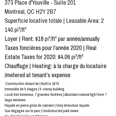
373 Place d'Youville - Suite 201
Montreal, QC H2Y 2B7
Superficie locative totale | Leasable Area: 2 
140 
pi²/ft²
Loyer | Rent: $18 
pi²/ft²
 par année/annually
Taxes foncières pour l’année 2020 | Real 
Estate Taxes for 2020: $4.06 
pi²/ft²
Chauffage | Heating: à la charge du locataire 
/metered at tenant’s expense
Construction datant de | Built in 1870
Immeuble de 5 étages | 5-storey building
Local très lumineux, 7 grandes fenêtres | Abundant natural light from 7 
large windows
Façade en pierre grise de calcaire | Grey limestone façade
Vue dégagée sur le parc | Unobstructed park views